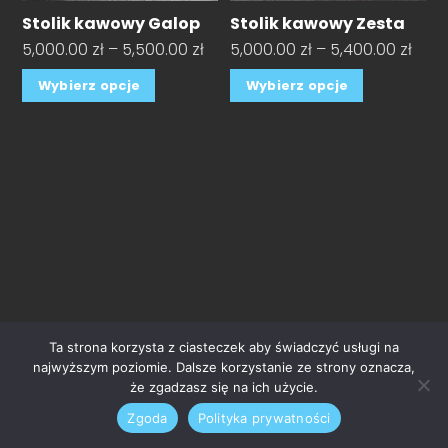
Stolik kawowy Galop
Stolik kawowy Zesta
Zakres
Zakr
5,000.00
zł
–
5,500.00
zł
5,000.00
zł
–
5,400.00
zł
cen:
cen:
Ten
Ten
Wybierz opcje
Wybierz opcje
od
od
produkt
produkt
5,000.00 zł
5,00
ma
ma
do
do
wiele
wiele
5,500.00 zł
5,40
wariantów.
wariantó
Opcje
Opcje
można
można
wybrać
wybrać
na
na
stronie
stronie
Ta strona korzysta z ciasteczek aby świadczyć usługi na
produktu
produkt
najwyższym poziomie. Dalsze korzystanie ze strony oznacza,
że zgadzasz się na ich użycie.
Zgoda
Polityka prywatności